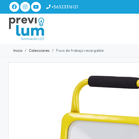
+56323316121
Inicio
Colecciones
Foco de trabajo recargable