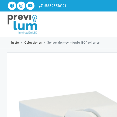
+56323316121
Inicio
Colecciones
Sensor de movimiento 180° exterior