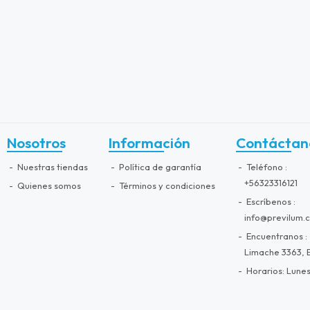
Nosotros
Información
Contáctan
Nuestras tiendas
Política de garantía
Teléfono
+56323316121
Quienes somos
Términos y condiciones
Escríbenos
info@previlum.c
Encuentranos
Limache 3363, E
Horarios: Lunes