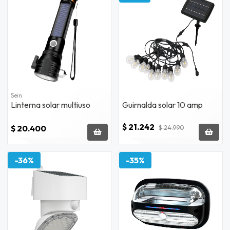
Sein
Linterna solar multiuso
Guirnalda solar 10 amp
$ 21.242
$ 20.400
$ 24.990
-36%
-35%