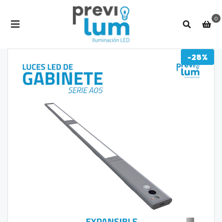
0
-28%