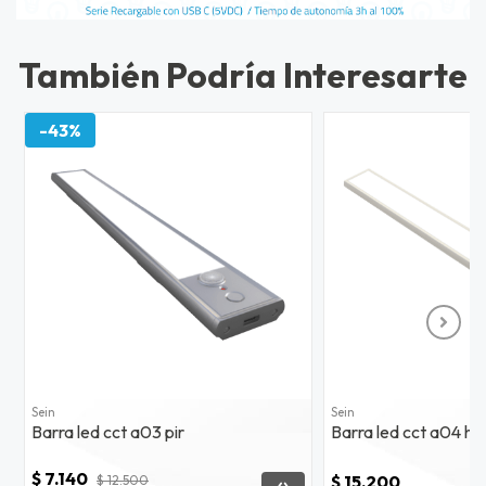
También Podría Interesarte
-43%
Sein
Sein
Barra led cct a03 pir
Barra led cct a04 hw
$ 7.140
$ 15.200
$ 12.500