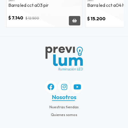
Sein
Sein
Barra led cct a03 pir
Barra led cct a04 hw
$ 7.140
$ 15.200
$ 12.500
Nosotros
Nuestras tiendas
Quienes somos