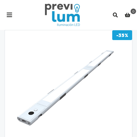
0
-35%